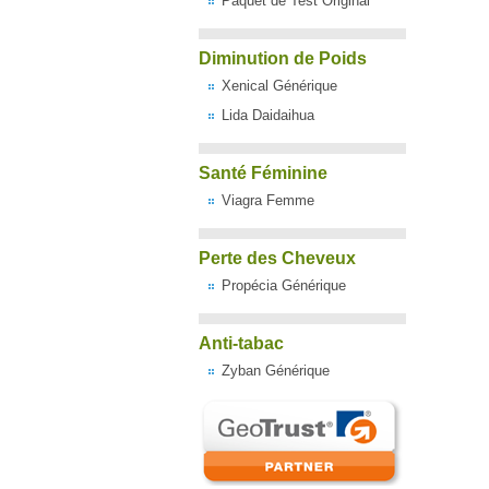
Paquet de Test Original
Diminution de Poids
Xenical Générique
Lida Daidaihua
Santé Féminine
Viagra Femme
Perte des Cheveux
Propécia Générique
Anti-tabac
Zyban Générique